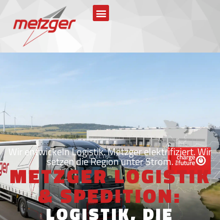
Wir entwickeln Logistik. Metzger elektrifiziert. Wir
setzen die Region unter Strom.
METZGER LOGISTIK
& SPEDITION:
LOGISTIK, DIE