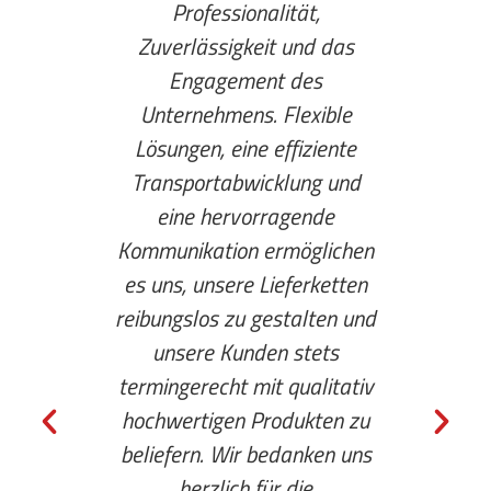
Professionalität,
Gemei
Zuverlässigkeit und das
das Z
Engagement des
hochef
Unternehmens. Flexible
die T
Lösungen, eine effiziente
entwi
Transportabwicklung und
e
eine hervorragende
Ve
Kommunikation ermöglichen
es uns, unsere Lieferketten
Verkeh
reibungslos zu gestalten und
den
unsere Kunden stets
höch
termingerecht mit qualitativ
uns
hochwertigen Produkten zu
Die
beliefern. Wir bedanken uns
bed
herzlich für die
langjä